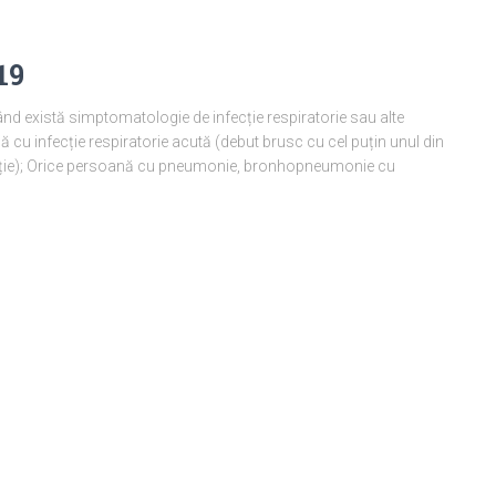
19
 există simptomatologie de infecție respiratorie sau alte
cu infecție respiratorie acută (debut brusc cu cel puțin unul din
irație); Orice persoană cu pneumonie, bronhopneumonie cu