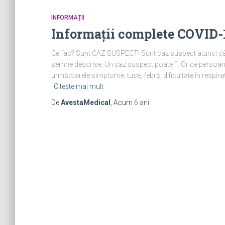
INFORMAȚII
Informații complete COVID-
Ce fac? Sunt CAZ SUSPECT! Sunt caz suspect atunci când
semne descrise; Un caz suspect poate fi: Orice persoană 
următoarele simptome: tuse, febră, dificultate în resp
Citește mai mult
De
AvestaMedical
, Acum
6 ani