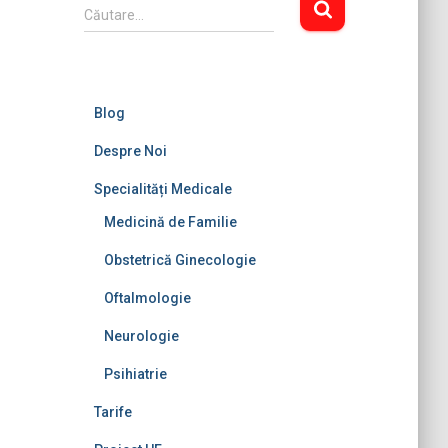
C
Căutare…
a
u
t
ă
Blog
d
u
Despre Noi
p
ă
Specialități Medicale
:
Medicină de Familie
Obstetrică Ginecologie
Oftalmologie
Neurologie
Psihiatrie
Tarife