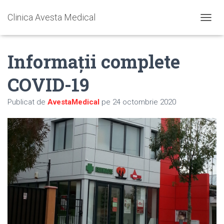
Clinica Avesta Medical
C
O
M
Informații complete
U
T
Ă
COVID-19
N
A
Publicat de
AvestaMedical
pe
24 octombrie 2020
V
I
G
A
R
E
A