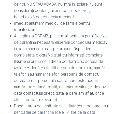
de noi, NU STAU ACASA, nu intră în izolare, nu sunt
considerați contacți ai persoanei pozitive și nu
beneficiază de concediu medical!
Imediat anunțăm medicul de familie pentru
monitorizare.
Anunțăm la DSPMB, prin e-mail pentru a primi Decizia
de carantină necesară eliberării concediului medical,
în baza unei declarații pe proprie răspundere
completată olograf/digital, cu informații complete
(Nume și prenume, adresa de domiciliu, adresa de
izolare – dacă e diferită de cea de domiciliu, număr
telefon sau număr telefon persoană de contact,
adresa email personală sau la care este acces,
număr fax – dacă există, descrierea situației de caz,
data contactului direct, data la care am aflat, orice
alte informații relevante).
Dacă starea de sănătate se înrăutățește pe parcursul
perioadei de carantină (cele 14 zile de la data