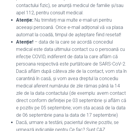
contactului fizic), se anunță medicul de familie și/sau
apel 112, pentru consult medical.
Atenție:
Nu trimiteți mai multe e-mail-uri pentru
aceeași persoană. Orice e-mail adițional vă va plasa
automat la coadă, timpul de așteptare fiind resetat!
Atenție!
– data de la care se acordă concediul
medical este data ultimului contact cu o persoană cu
infecție COVID, indiferent de data la care aflăm că
persoana respectivă este purtătoare de SARS-CoV-2.
Dacă aflăm după câteva zile de la contact, vom sta în
carantină în casă, și vom avea dreptul la concediu
medical aferent numărului de zile rămas până la 14
zile de la data contactului (de exemplu: avem contact
direct conform definiției pe 03 septembrie și aflăm că
e pozitiv pe 05 septembrie; vom sta acasă de la data
de 06 septembrie pana la data de 17 septembrie)
Dacă, urmare a testării, pacientul devine pozitiv, se
urmează indicațiile pentru Ce fac? Sunt CAZ