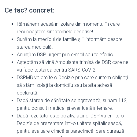
Ce fac? concret:
Rămânem acasă în izolare din momentul în care
recunoaștem simptomele descrise!
Sunăm la medicul de familie și îl informăm despre
starea medicală.
Anunțăm DSP urgent prin e-mail sau telefonic.
Așteptăm să vină Ambulanța trimisă de DSP, care ne
va face testarea pentru SARS-CoV-2.
DSPMB va emite o Decizie prin care suntem obligați
să stăm izolați la domiciliu sau la alta adresă
declarată.
Dacă starea de sănătate se agravează, sunam 112,
pentru consult medical și eventuală internare.
Dacă rezultatul este pozitiv, atunci DSP va emite o
Decizie de prezentare într-o unitate spitalicească,
pentru evaluare clinică și paraclinică, care durează