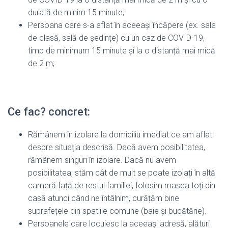
durată de minim 15 minute;
Persoana care s-a aflat în aceeași încăpere (ex. sala
de clasă, sală de ședințe) cu un caz de COVID-19,
timp de minimum 15 minute și la o distanță mai mică
de 2 m;
Ce fac? concret:
Rămânem în izolare la domiciliu imediat ce am aflat
despre situația descrisă. Dacă avem posibilitatea,
rămânem singuri în izolare. Dacă nu avem
posibilitatea, stăm cât de mult se poate izolați în altă
cameră față de restul familiei, folosim masca toți din
casă atunci când ne întâlnim, curățăm bine
suprafețele din spatiile comune (baie și bucătărie).
Persoanele care locuiesc la aceeași adresă, alături