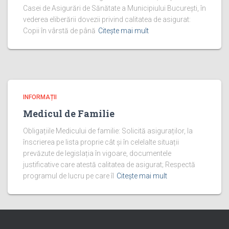
Casei de Asigurări de Sănătate a Municipiului București, în
vederea eliberării dovezii privind calitatea de asigurat:
Copii în vârstă de până
Citește mai mult
INFORMAȚII
Medicul de Familie
Obligațiile Medicului de familie: Solicită asiguraților, la
înscrierea pe lista proprie cât și în celelalte situații
prevăzute de legislația în vigoare, documentele
justificative care atestă calitatea de asigurat; Respectă
programul de lucru pe care îl
Citește mai mult