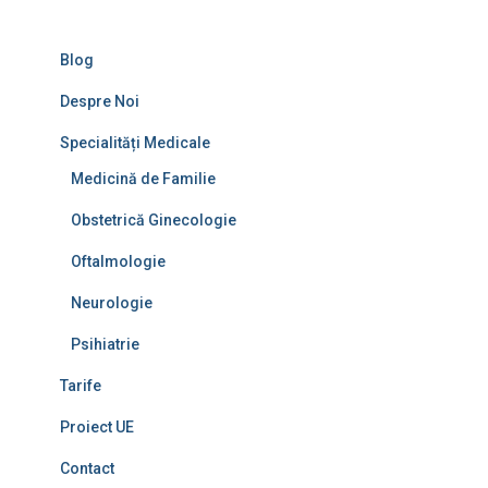
t
ă
Blog
d
u
Despre Noi
p
ă
Specialități Medicale
:
Medicină de Familie
Obstetrică Ginecologie
Oftalmologie
Neurologie
Psihiatrie
Tarife
Proiect UE
Contact