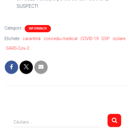
SUSPECT!.
Categorii:
INFORMAȚII
Etichete:
carantină
concediu medical
COVID-19
DSP
izolare
SARS-Cov-2
C
Căutare…
a
u