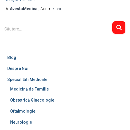
De
AvestaMedical
, Acum
7 ani
C
Căutare…
a
u
t
ă
Blog
d
u
Despre Noi
p
ă
Specialități Medicale
:
Medicină de Familie
Obstetrică Ginecologie
Oftalmologie
Neurologie