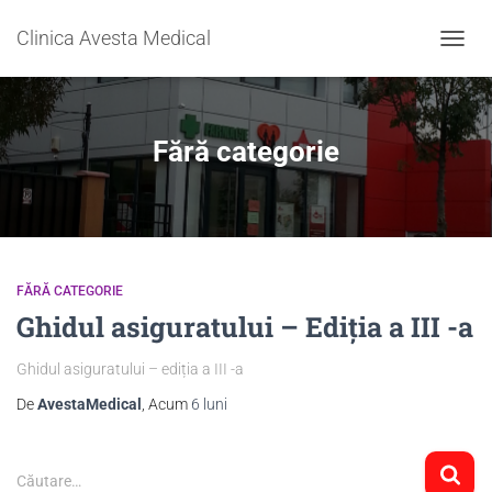
Clinica Avesta Medical
COMU
NAVIG
Fără categorie
FĂRĂ CATEGORIE
Ghidul asiguratului – Ediția a III -a
Ghidul asiguratului – ediția a III -a
De
AvestaMedical
, Acum
6 luni
Căutare…